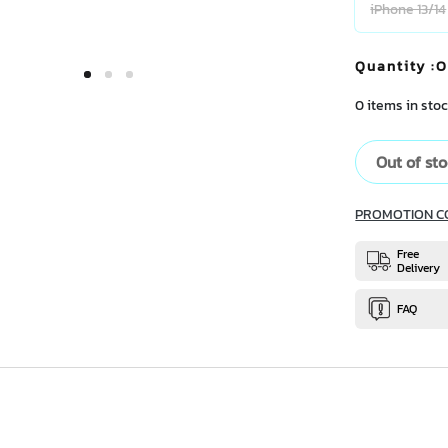
iPhone 13/14
Quantity
:O
0 items in stoc
Out of st
PROMOTION C
Free
Delivery
FAQ