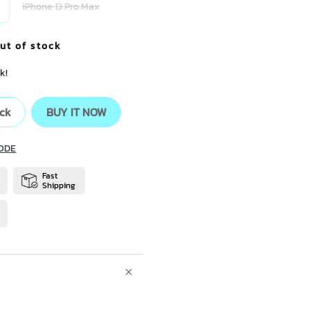
iPhone 13 Pro Max
ut of stock
k!
ock
BUY IT NOW
ODE
Fast
Shipping