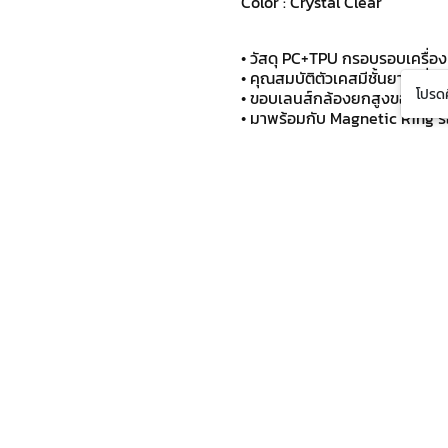
Color : Crystal Clear
• วัสดุ PC+TPU กรอบรอบเครื่อง
• คุณสมบัติตัวเคสมีชั้นยางเพื
โปรดศ
• ขอบเลนส์กล้องยกสูงขอบสีดำ
• มาพร้อมกับ Magnetic Ring ร
• UV Printing พิมพ์ลายด้วยเทค
• กันกระแทกระดับ 1.2 เมตร
RATINGS & REVIEWS
Related Products