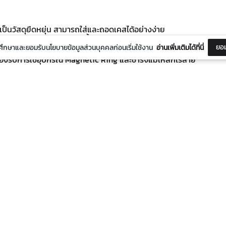
เป็นวัสดุยืดหยุ่น สามารถใส่และถอดเคสได้อย่างง่าย
่อรองรับการกันกระแทกและมีน้ำหนักเบา
ยอม
ึกษาและยอมรับนโยบายข้อมูลส่วนบุคคลก่อนเริ่มใช้งาน
อ่านเพิ่มเติมได้ที่นี่
กันรอยขีดข่วน
องรับการใช้อุปกรณ์ Magnetic Ring และชาร์จแม่เหล็กไร้สาย
โนโลยีขั้นสูง ลายติดทนและไม่ซีดจางง่าย