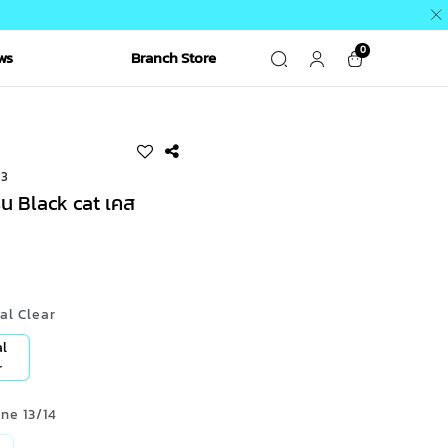
0
ws
Branch Store
83
่น Black cat เคส
tal Clear
al
r
one 13/14