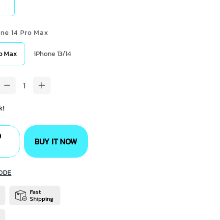
one 14 Pro Max
ro Max
iPhone 13/14
k!
O
BUY IT NOW
ODE
Fast
Shipping