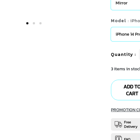
Mirror
Model
: iPh
iPhone 14 P
Quantity
:
3 items in stoc
ADD T
CART
PROMOTION C
Free
Delivery
FAQ