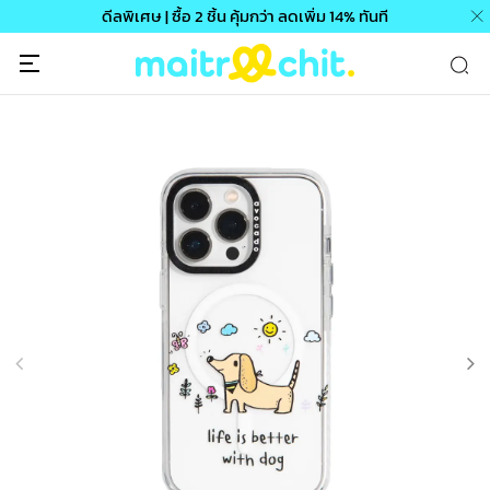
ดีลพิเศษ | ซื้อ 2 ชิ้น คุ้มกว่า ลดเพิ่ม 14% ทันที