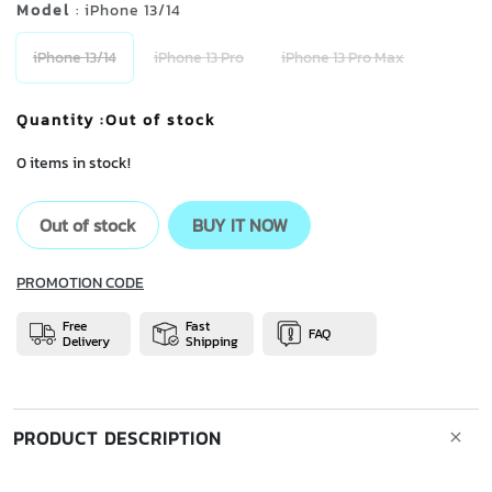
Model
: iPhone 13/14
iPhone 13/14
iPhone 13 Pro
iPhone 13 Pro Max
Quantity
:Out of stock
0 items in stock!
Out of stock
BUY IT NOW
PROMOTION CODE
Free
Fast
FAQ
Delivery
Shipping
PRODUCT DESCRIPTION