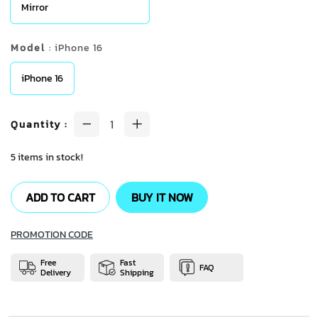
Mirror
Model
: iPhone 16
iPhone 16
Quantity
:
5 items in stock!
ADD TO CART
BUY IT NOW
PROMOTION CODE
Free
Fast
FAQ
Delivery
Shipping